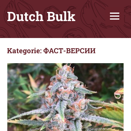
Zum
Dutch Bulk
Inhalt
springen
MENU
Семена
конопли
лучшего
Kategorie:
ФАСТ-ВЕРСИИ
качества
за
меньшие
деньги