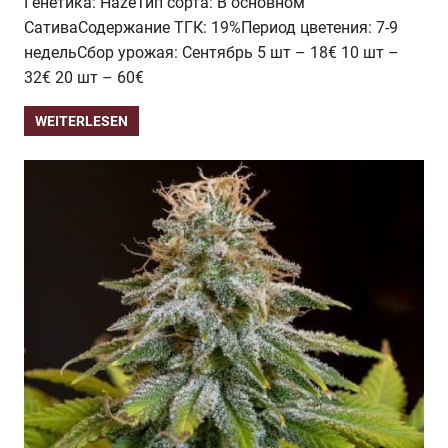
Генетика: HazeТип сорта: В основном
СативаСодержание ТГК: 19%Период цветения: 7-9
недельСбор урожая: Сентябрь 5 шт – 18€ 10 шт –
32€ 20 шт – 60€
WEITERLESEN