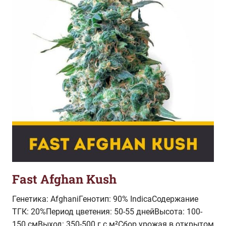
Fast Afghan Kush
Генетика: AfghaniГенотип: 90% IndicaСодержание
ТГК: 20%Период цветения: 50-55 днейВысота: 100-
150 смВыход: 350-500 г с м²Сбор урожая в открытом