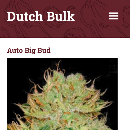
Skip
Dutch Bulk
to
content
MENU
Great
genetics
for
Auto Big Bud
friendly
price