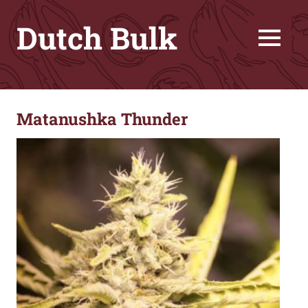
Skip
Dutch Bulk
to
content
MENU
Great
genetics
for
Matanushka Thunder
friendly
price