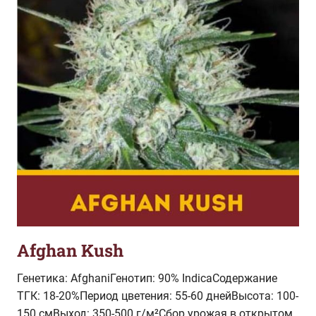
Afghan Kush
Генетика: AfghaniГенотип: 90% IndicaСодержание
ТГК: 18-20%Период цветения: 55-60 днейВысота: 100-
150 смВыход: 350-500 г/м²Сбор урожая в открытом