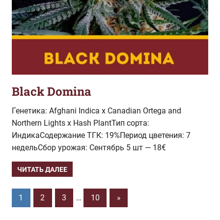
Black Domina
Генетика: Afghani Indica x Canadian Ortega and
Northern Lights x Hash PlantТип сорта:
ИндикаСодержание ТГК: 19%Период цветения: 7
недельСбор урожая: Сентябрь 5 шт — 18€
ЧИТАТЬ ДАЛЕЕ
Пагинация
Следующие
1
2
3
…
10
»
записи