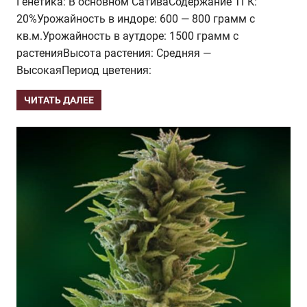
Генетика: В основном СативаСодержание ТГК:
20%Урожайность в индоре: 600 — 800 грамм с
кв.м.Урожайность в аутдоре: 1500 грамм с
растенияВысота растения: Средняя —
ВысокаяПериод цветения:
ЧИТАТЬ ДАЛЕЕ