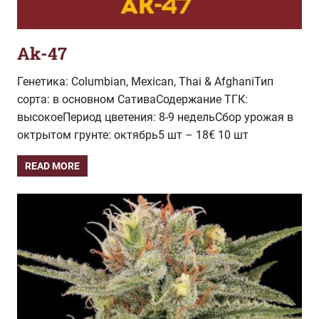
Ak-47
Генетика: Columbian, Mexican, Thai & AfghaniТип
сорта: в основном СативаСодержание ТГК:
высокоеПериод цветения: 8-9 недельСбор урожая в
октрытом грунте: октябрь5 шт – 18€ 10 шт
READ MORE