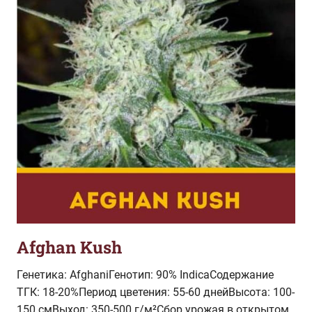
Afghan Kush
Генетика: AfghaniГенотип: 90% IndicaСодержание
ТГК: 18-20%Период цветения: 55-60 днейВысота: 100-
150 смВыход: 350-500 г/м²Сбор урожая в открытом