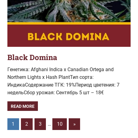
Black Domina
Генетика: Afghani Indica x Canadian Ortega and
Northern Lights x Hash PlantТип сорта:
ИндикаСодержание ТГК: 19%Период цветения: 7
недельСбор урожая: Сентябрь 5 шт – 18€
READ MORE
Pagination
Next
1
2
3
…
10
»
Posts