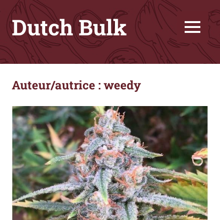
Skip
Dutch Bulk
to
content
MENU
Семена
конопли
лучшего
Auteur/autrice :
weedy
качества
за
меньшие
деньги