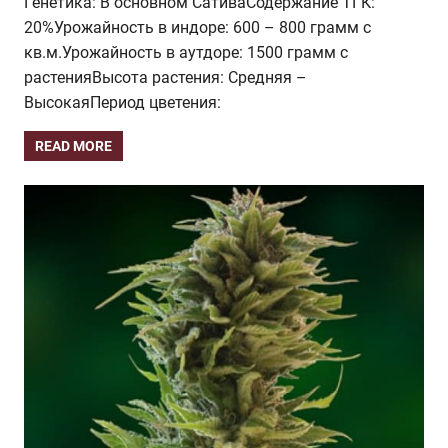
Генетика: В основном СативаСодержание ТГК:
20%Урожайность в индоре: 600 – 800 грамм с
кв.м.Урожайность в аутдоре: 1500 грамм с
растенияВысота растения: Средняя –
ВысокаяПериод цветения:
READ MORE