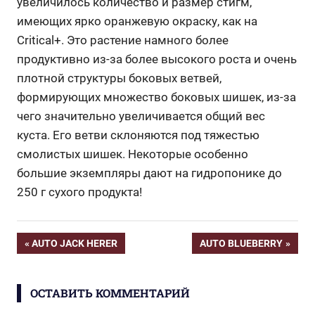
увеличилось количество и размер стигм,
имеющих ярко оранжевую окраску, как на
Critical+. Это растение намного более
продуктивно из-за более высокого роста и очень
плотной структуры боковых ветвей,
формирующих множество боковых шишек, из-за
чего значительно увеличивается общий вес
куста. Его ветви склоняются под тяжестью
смолистых шишек. Некоторые особенно
большие экземпляры дают на гидропонике до
250 г сухого продукта!
Навигация
ПРЕДЫДУЩАЯ
СЛЕДУЮЩАЯ
AUTO JACK HERER
AUTO BLUEBERRY
ЗАПИСЬ:
ЗАПИСЬ:
по
ОСТАВИТЬ КОММЕНТАРИЙ
записям