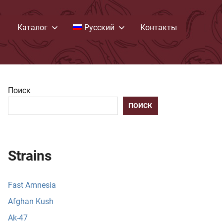
Каталог
Русский
Контакты
Поиск
ПОИСК
Strains
Fast Amnesia
Afghan Kush
Ak-47