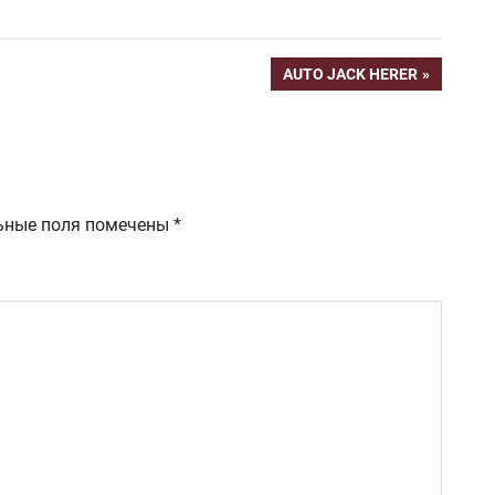
СЛЕДУЮЩАЯ
AUTO JACK HERER
ЗАПИСЬ:
ьные поля помечены
*