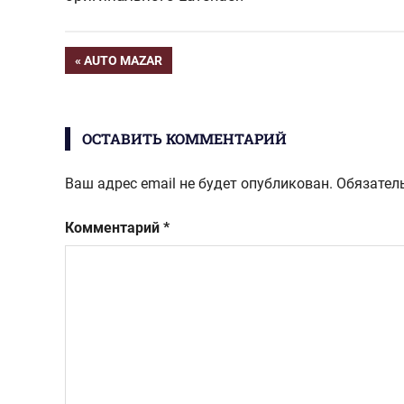
Навигация
ПРЕДЫДУЩАЯ
AUTO MAZAR
ЗАПИСЬ:
по
ОСТАВИТЬ КОММЕНТАРИЙ
записям
Ваш адрес email не будет опубликован.
Обязател
Комментарий
*