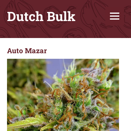
Skip
Dutch Bulk
to
content
MENU
Great
genetics
for
Auto Mazar
friendly
price