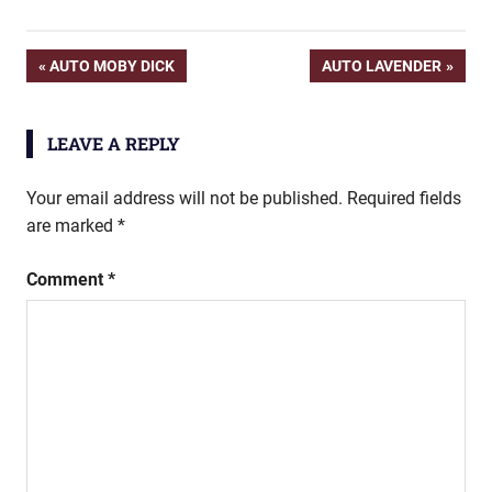
Post
PREVIOUS
NEXT
AUTO MOBY DICK
AUTO LAVENDER
POST:
POST:
navigation
LEAVE A REPLY
Your email address will not be published.
Required fields
are marked
*
Comment
*