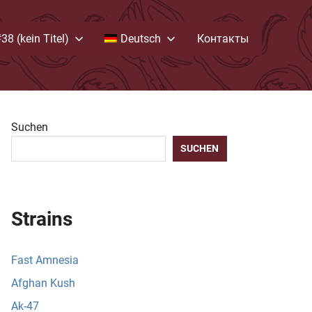
38 (kein Titel)
Deutsch
Контакты
Suchen
SUCHEN
Strains
Fast Amnesia
Afghan Kush
Ak-47