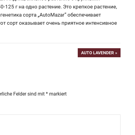
-125 г на одно растение. Это крепкое растение,
 генетика сорта „AutoMazar” обеспечивает
тот сорт оказывает очень приятное интенсивное
NÄCHSTER
AUTO LAVENDER
BEITRAG:
rliche Felder sind mit
*
markiert