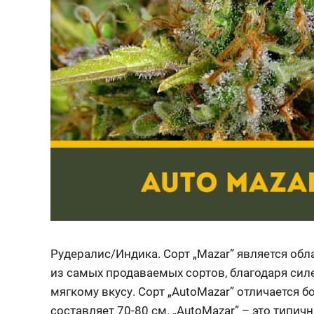
Рудералис/Индика. Сорт „Mazar” является обл
из самых продаваемых сортов, благодаря сил
мягкому вкусу. Сорт „AutoMazar” отличается 
составляет 70-80 см. „AutoMazar” – это типич