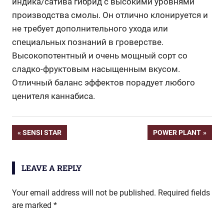
индика/сатива гибрид с высокими уровнями
производства смолы. Он отлично клонируется и
не требует дополнительного ухода или
специальных познаний в гроверстве.
Высокопотентный и очень мощный сорт со
сладко-фруктовым насыщенным вкусом.
Отличный баланс эффектов порадует любого
ценителя каннабиса.
Post
PREVIOUS
NEXT
SENSI STAR
POWER PLANT
POST:
POST:
navigation
LEAVE A REPLY
Your email address will not be published.
Required fields
are marked
*