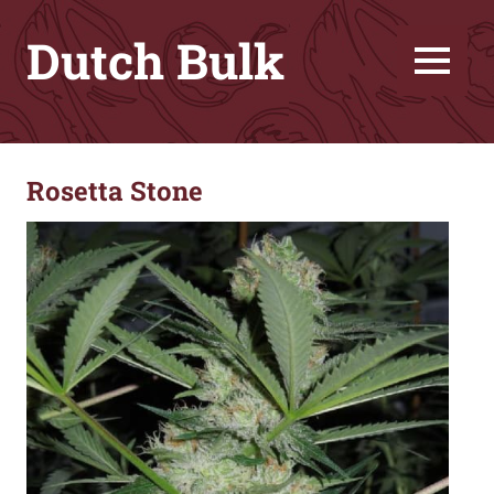
Skip
Dutch Bulk
to
content
MENU
Great
genetics
for
Rosetta Stone
friendly
price