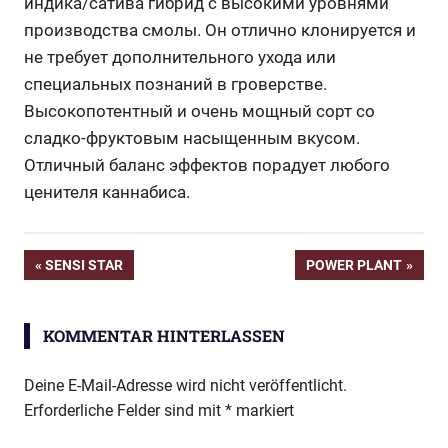
индика/сатива гибрид с высокими уровнями
производства смолы. Он отлично клонируется и
не требует дополнительного ухода или
специальных познаний в гроверстве.
Высокопотентный и очень мощный сорт со
сладко-фруктовым насыщенным вкусом.
Отличный баланс эффектов порадует любого
ценителя каннабиса.
Beitragsnavigation
VORHERIGER
NÄCHSTER
SENSI STAR
POWER PLANT
BEITRAG:
BEITRAG:
KOMMENTAR HINTERLASSEN
Deine E-Mail-Adresse wird nicht veröffentlicht.
Erforderliche Felder sind mit
*
markiert