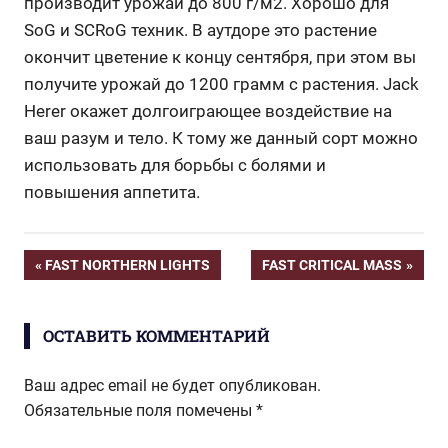
производит урожай до 800 г/м2. Хорошо для
SoG и SCRoG техник. В аутдоре это растение
окончит цветение к концу сентября, при этом вы
получите урожай до 1200 грамм с растения. Jack
Herer окажет долгоиграющее воздействие на
ваш разум и тело. К тому же данный сорт можно
использовать для борьбы с болями и
повышения аппетита.
Навигация
ПРЕДЫДУЩАЯ
СЛЕДУЮЩАЯ
FAST NORTHERN LIGHTS
FAST CRITICAL MASS
ЗАПИСЬ:
ЗАПИСЬ:
по
ОСТАВИТЬ КОММЕНТАРИЙ
записям
Ваш адрес email не будет опубликован.
Обязательные поля помечены
*