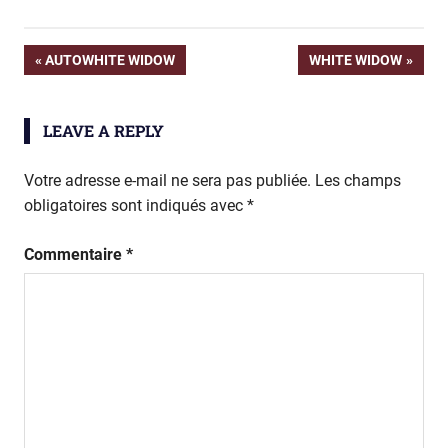
Navigation
PREVIOUS
NEXT
AUTOWHITE WIDOW
WHITE WIDOW
POST:
POST:
de
LEAVE A REPLY
l’article
Votre adresse e-mail ne sera pas publiée.
Les champs
obligatoires sont indiqués avec
*
Commentaire
*