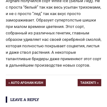
Afghani получился сорт White Ice (Белый Лед). Не
с проста “белый” так как весь усыпан трихомами,
и не с просто “лед” так как вкус просто
замораживает. Образует супертолстые шишки
при малом времени цветения. Этот сорт,
собранный из различных генетик, главным
образом удивляет нас своей серебряной смолой,
которая полностью покрывает соцветия, листья
и даже ствол растения. А некоторые
талантливые бридеры даже применяют этот сорт
в дальнейшем производстве новых сортов.
Navigation
PREVIOUS
NEXT
AUTO AFGHAN KUSH
TASKENTI
POST:
POST:
de
LEAVE A REPLY
l’article