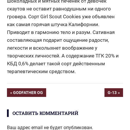
шоколадных и мятных печенек от девочек
скаутов не оставит равнодушным ни одного
гровера. Сорт Girl Scout Cookies уже объявлен
как самая горячая штучка Калифорнии.
Приводит в гармонию тело и разум. Сативная
составляющая подарит ощущение радости,
легкости и всколыхнет воображение у
творческих личностей. А содержание ТГК 20% и
КБД 0,6% делает такой сорт действенным
терапевтическим средством.
Навигация
ПРЕДЫДУЩАЯ
СЛЕДУЮЩ
GODFATHER OG
G-13
ЗАПИСЬ:
ЗАПИСЬ:
по
ОСТАВИТЬ КОММЕНТАРИЙ
записям
Ваш адрес email не будет опубликован.