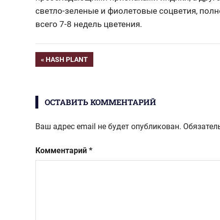
светло-зеленые и фиолетовые соцветия, пол
всего 7-8 недель цветения.
Навигация
ПРЕДЫДУЩАЯ
HASH PLANT
ЗАПИСЬ:
по
ОСТАВИТЬ КОММЕНТАРИЙ
записям
Ваш адрес email не будет опубликован.
Обязател
Комментарий
*