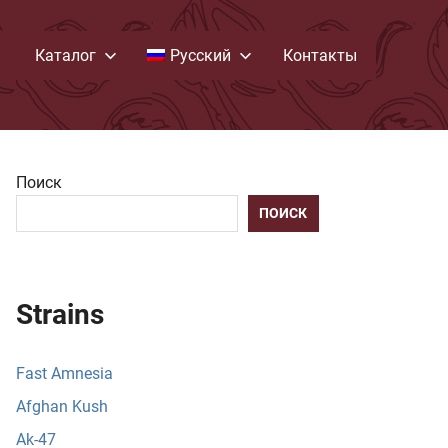
Каталог
Русский
Контакты
Поиск
ПОИСК
Strains
Fast Amnesia
Afghan Kush
Ak-47