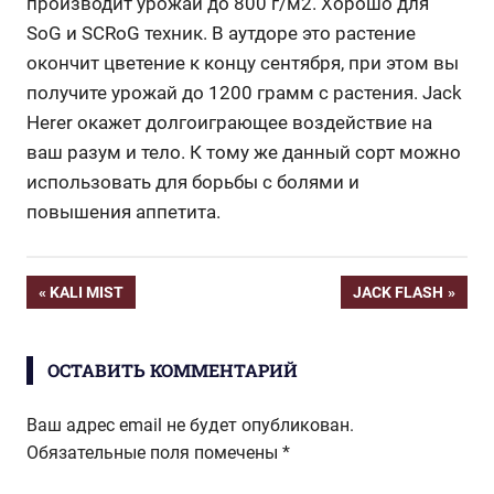
производит урожай до 800 г/м2. Хорошо для
SoG и SCRoG техник. В аутдоре это растение
окончит цветение к концу сентября, при этом вы
получите урожай до 1200 грамм с растения. Jack
Herer окажет долгоиграющее воздействие на
ваш разум и тело. К тому же данный сорт можно
использовать для борьбы с болями и
повышения аппетита.
Навигация
ПРЕДЫДУЩАЯ
СЛЕДУЮЩАЯ
KALI MIST
JACK FLASH
ЗАПИСЬ:
ЗАПИСЬ:
по
ОСТАВИТЬ КОММЕНТАРИЙ
записям
Ваш адрес email не будет опубликован.
Обязательные поля помечены
*