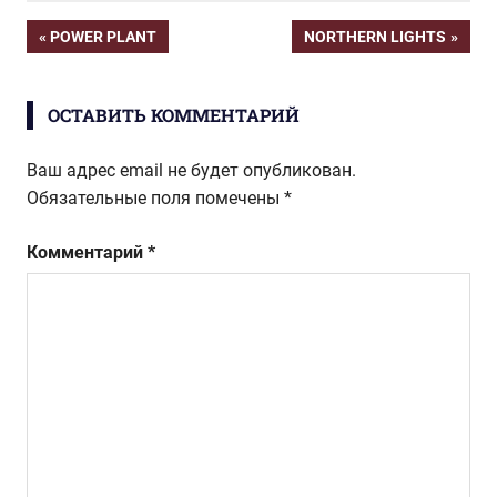
Навигация
ПРЕДЫДУЩАЯ
СЛЕДУЮЩАЯ
POWER PLANT
NORTHERN LIGHTS
ЗАПИСЬ:
ЗАПИСЬ:
по
ОСТАВИТЬ КОММЕНТАРИЙ
записям
Ваш адрес email не будет опубликован.
Обязательные поля помечены
*
Комментарий
*