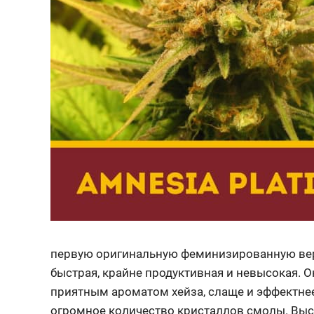
первую оригинальную феминизированную верси
быстрая, крайне продуктивная и невысокая. 
приятным ароматом хейза, слаще и эффектнее
огромное количество кристаллов смолы. Высо