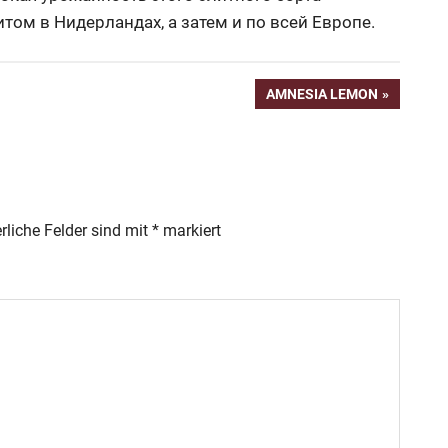
итом в Нидерландах, а затем и по всей Европе.
NÄCHSTER
AMNESIA LEMON
BEITRAG:
rliche Felder sind mit
*
markiert