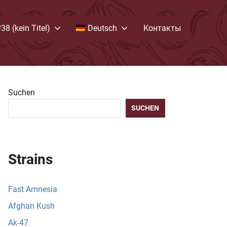
38 (kein Titel)
Deutsch
Контакты
Suchen
SUCHEN
Strains
Fast Amnesia
Afghan Kush
Ak-47