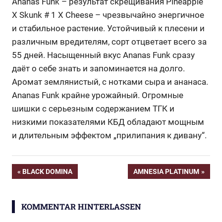
Ananas Funk – результат скрещивания Pineapple
X Skunk # 1 X Cheese – чрезвычайно энергичное
и стабильное растение. Устойчивый к плесени и
различным вредителям, сорт отцветает всего за
55 дней. Насыщенный вкус Ananas Funk сразу
даёт о себе знать и запоминается на долго.
Аромат землянистый, с нотками сыра и ананаса.
Ananas Funk крайне урожайный. Огромные
шишки с серьезным содержанием ТГК и
низкими показателями КБД обладают мощным
и длительным эффектом „прилипания к дивану“.
Beitragsnavigation
VORHERIGER
NÄCHSTER
BLACK DOMINA
AMNESIA PLATINUM
BEITRAG:
BEITRAG:
KOMMENTAR HINTERLASSEN