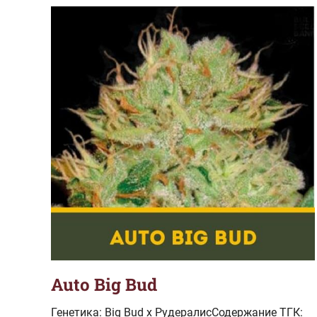
Auto Big Bud
Генетика: Big Bud x РудералисСодержание ТГК: