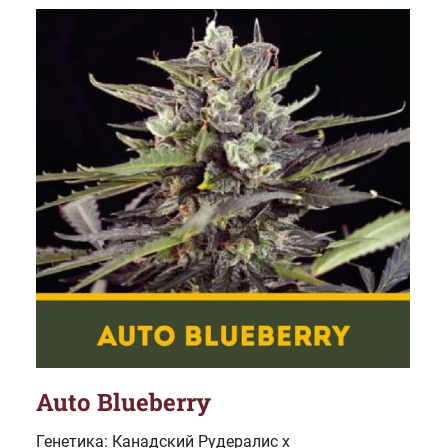
Auto Blueberry
Генетика: Канадский Рудералис x