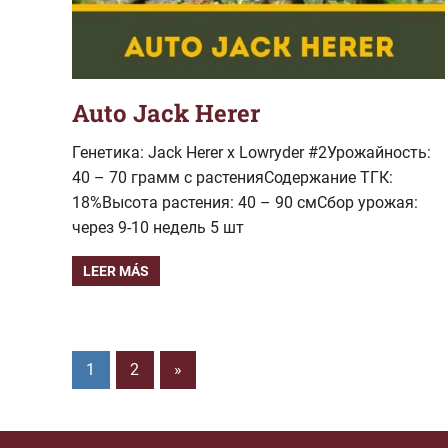
Auto Jack Herer
Генетика: Jack Herer x Lowryder #2Урожайность:
40 – 70 грамм с растенияСодержание ТГК:
18%Высота растения: 40 – 90 смСбор урожая:
через 9-10 недель 5 шт
LEER MÁS
Paginación
Entradas
1
2
»
siguientes
de