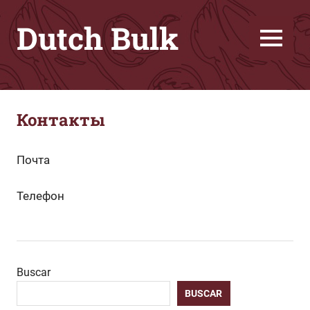
Saltar
Dutch Bulk
al
contenido
MENÚ
Семена
конопли
лучшего
Контакты
качества
за
меньшие
Почта
деньги
Телефон
Buscar
BUSCAR