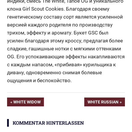
индики, смесь The White, Tahoe OG и уникального
клона Girl Scout Cookies. Благодаря своему
генетическому составу сорт является усиленной
версией каждого родителя по производству
трихом, эффекту и аромату. Букет GSC был
усилен благодаря этому кроссу, предлагая более
сладкие, гашишные нотки с мягкими оттенками
OG. Его успокаивающие эффекты накапливаются
с каждым напасом, «прибивая» курильщика к
дивану, одновременно снимая болевые
ощущения и беспокойство.
Beitragsnavigation
VORHERIGER
NÄCHSTER
WHITE WIDOW
WHITE RUSSIAN
BEITRAG:
BEITRAG:
KOMMENTAR HINTERLASSEN