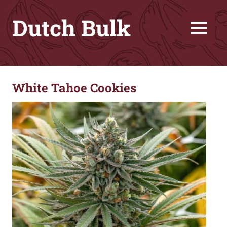
Zum
Dutch Bulk
Inhalt
springen
MENU
Семена
конопли
лучшего
White Tahoe Cookies
качества
за
меньшие
деньги