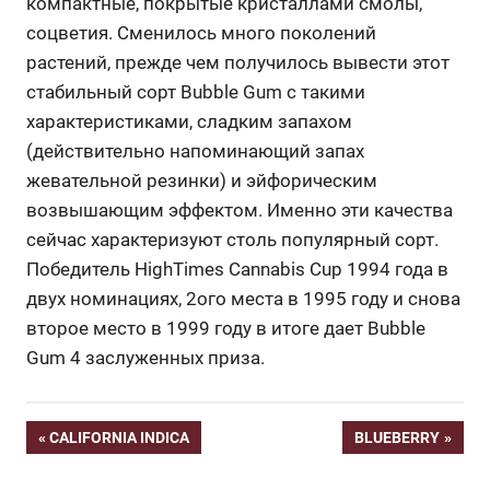
компактные, покрытые кристаллами смолы,
соцветия. Сменилось много поколений
растений, прежде чем получилось вывести этот
стабильный сорт Bubble Gum с такими
характеристиками, сладким запахом
(действительно напоминающий запах
жевательной резинки) и эйфорическим
возвышающим эффектом. Именно эти качества
сейчас характеризуют столь популярный сорт.
Победитель HighTimes Cannabis Cup 1994 года в
двух номинациях, 2ого места в 1995 году и снова
второе место в 1999 году в итоге дает Bubble
Gum 4 заслуженных приза.
Beitragsnavigation
VORHERIGER
NÄCHSTER
CALIFORNIA INDICA
BLUEBERRY
BEITRAG:
BEITRAG: