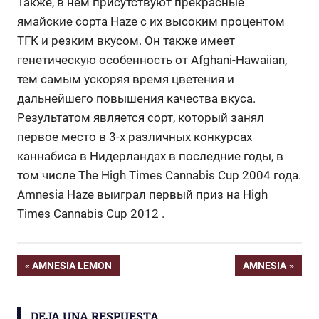
Также, в нем присутствуют прекрасные
ямайские сорта Haze с их высоким процентом
ТГК и резким вкусом. Он также имеет
генетическую особенность от Afghani-Hawaiian,
тем самым ускоряя время цветения и
дальнейшего повышения качества вкуса.
Результатом является сорт, который занял
первое место в 3-х различных конкурсах
каннабиса в Нидерландах в последние годы, в
том числе The High Times Cannabis Cup 2004 года.
Amnesia Haze выиграл первый приз на High
Times Cannabis Cup 2012 .
Navegación
ENTRADA
ENTRADA
AMNESIA LEMON
AMNESIA
ANTERIOR:
SIGUIENTE:
de
DEJA UNA RESPUESTA