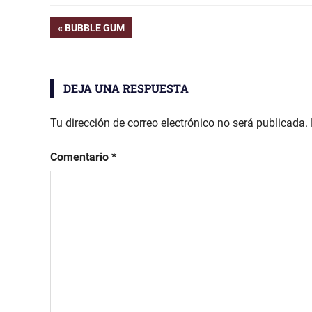
Navegación
ENTRADA
BUBBLE GUM
ANTERIOR:
de
DEJA UNA RESPUESTA
entradas
Tu dirección de correo electrónico no será publicada.
Comentario
*