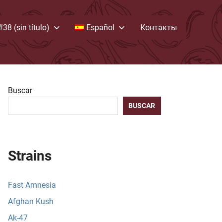
#38 (sin título)
Español
Контакты
Buscar
BUSCAR
Strains
Fast Amnesia
Afghan Kush
Ak-47