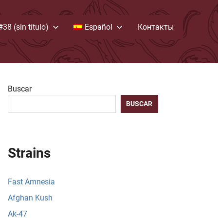
#38 (sin título)
Español
Контакты
Buscar
BUSCAR
Strains
Fast Amnesia
Afghan Kush
Ak-47