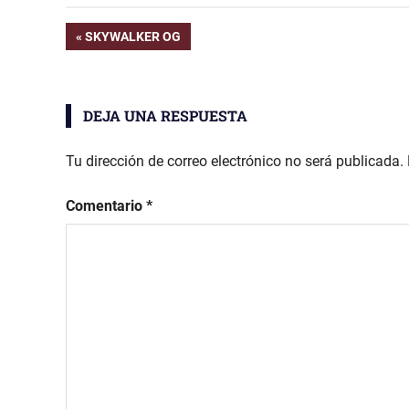
Navegación
ENTRADA
SKYWALKER OG
ANTERIOR:
de
DEJA UNA RESPUESTA
entradas
Tu dirección de correo electrónico no será publicada.
Comentario
*