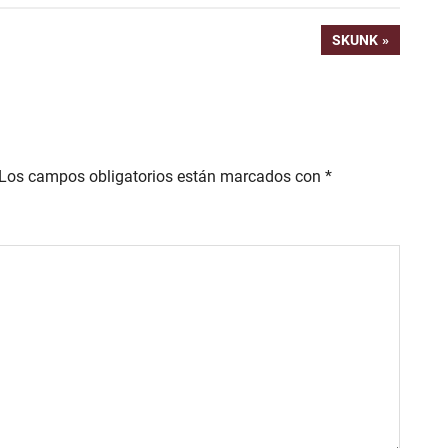
ENTRADA
SKUNK
SIGUIENTE:
Los campos obligatorios están marcados con
*